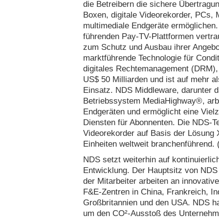
die Betreibern die sichere Übertragung
Boxen, digitale Videorekorder, PCs, 
multimediale Endgeräte ermöglichen. 
führenden Pay-TV-Plattformen vertr
zum Schutz und Ausbau ihrer Angebo
marktführende Technologie für Condi
digitales Rechtemanagement (DRM), 
US$ 50 Milliarden und ist auf mehr a
Einsatz. NDS Middleware, darunter 
Betriebssystem MediaHighway®, arbei
Endgeräten und ermöglicht eine Vielza
Diensten für Abonnenten. Die NDS-Tec
Videorekorder auf Basis der Lösung X
Einheiten weltweit branchenführend. 
NDS setzt weiterhin auf kontinuierlic
Entwicklung. Der Hauptsitz von NDS 
der Mitarbeiter arbeiten an innovati
F&E-Zentren in China, Frankreich, Ind
Großbritannien und den USA. NDS hat 
um den CO²-Ausstoß des Unternehmen