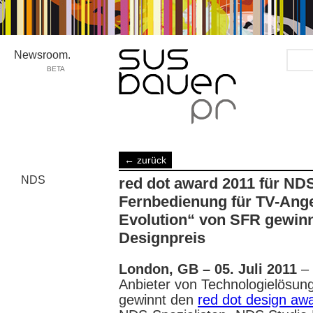
Newsroom.
BETA
Media/Telco
← zurück
›
alle
NDS
red dot award 2011 für ND
Sprachen
Kunden
Fernbedienung für TV-Ang
›
NDS
Evolution“ von SFR gewinn
Designpreis
London, GB – 05. Juli 2011
–
Anbieter von Technologielösung
gewinnt den
red dot design aw