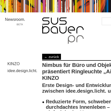
Newsroom.
BETA
Design/Architecture
← zurück
›
deutsch
KINZO
Nimbus für Büro und Objekt
Kunden
›
präsentiert Ringleuchte „Ai
idee.design.licht.
KINZO
Kunden
KINZO
›
idee.design.licht.
Erste Design- und Entwicklu
zwischen idee.design.licht.
Reduzierte Form, schwebend
durchdachtes Innenleben –