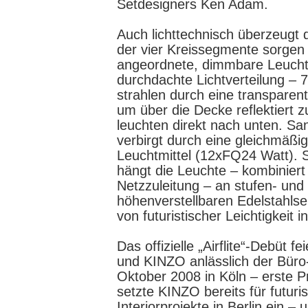
Setdesigners Ken Adam.
Auch lichttechnisch überzeugt di
der vier Kreissegmente sorgen r
angeordnete, dimmbare Leuchts
durchdachte Lichtverteilung – 
strahlen durch eine transparen
um über die Decke reflektiert 
leuchten direkt nach unten. Sanf
verbirgt durch eine gleichmäßig
Leuchtmittel (12xFQ24 Watt). 
hängt die Leuchte – kombiniert
Netzzuleitung – an stufen- und
höhenverstellbaren Edelstahlsei
von futuristischer Leichtigkeit i
Das offizielle „Airflite“-Debüt fe
und KINZO anlässlich der Bür
Oktober 2008 in Köln – erste P
setzte KINZO bereits für futurist
Interiorprojekte in Berlin ein – 