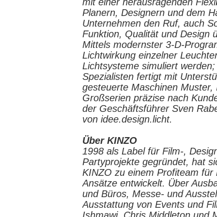
mit einer herausragenden Flexibi
Planern, Designern und dem H
Unternehmen den Ruf, auch Son
Funktion, Qualität und Design
Mittels modernster 3-D-Progr
Lichtwirkung einzelner Leucht
Lichtsysteme simuliert werden;
Spezialisten fertigt mit Unters
gesteuerte Maschinen Muster, E
Großserien präzise nach Kunde
der Geschäftsführer Sven Rab
von idee.design.licht.
Über KINZO
1998 als Label für Film-, Design
Partyprojekte gegründet, hat si
KINZO zu einem Profiteam für
Ansätze entwickelt. Über Ausba
und Büros, Messe- und Ausste
Ausstattung von Events und Fi
Ishmawi, Chris Middleton und M