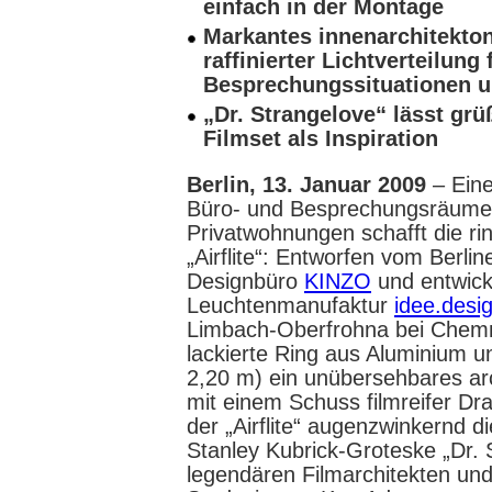
einfach in der Montage
Markantes innenarchitekto
raffinierter Lichtverteilung
Besprechungssituationen 
„Dr. Strangelove“ lässt grü
Filmset als Inspiration
Berlin, 13. Januar 2009
– Eine
Büro- und Besprechungsräume,
Privatwohnungen schafft die ri
„Airflite“: Entworfen vom Berlin
Designbüro
KINZO
und entwicke
Leuchtenmanufaktur
idee.desi
Limbach-Oberfrohna bei Chemnit
lackierte Ring aus Aluminium u
2,20 m) ein unübersehbares ar
mit einem Schuss filmreifer Dra
der „Airflite“ augenzwinkernd 
Stanley Kubrick-Groteske „Dr. 
legendären Filmarchitekten un