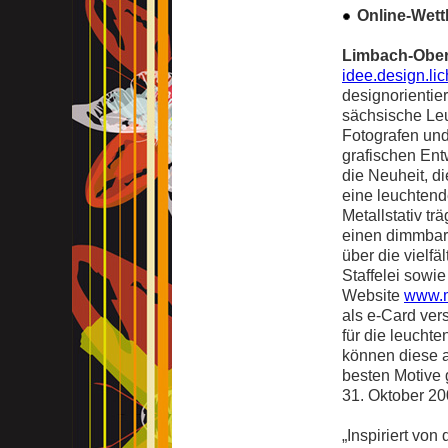
Online-Wett
Limbach-Oberf
idee.design.lic
designorientier
sächsische Leu
Fotografen und
grafischen Entw
die Neuheit, d
eine leuchtende
Metallstativ tr
einen dimmbare
über die vielf
Staffelei sowi
Website
www.m
als e-Card ver
für die leucht
können diese a
besten Motive 
31. Oktober 20
„Inspiriert von