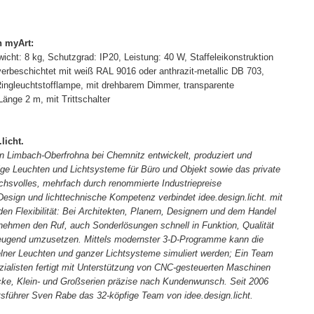
n myArt:
icht: 8 kg, Schutzgrad: IP20, Leistung: 40 W, Staffeleikonstruktion
lverbeschichtet mit weiß RAL 9016 oder anthrazit-metallic DB 703,
ingleuchtstofflampe, mit drehbarem Dimmer, transparente
änge 2 m, mit Trittschalter
licht.
 in Limbach-Oberfrohna bei Chemnitz entwickelt, produziert und
tige Leuchten und Lichtsysteme für Büro und Objekt sowie das private
hsvolles, mehrfach durch renommierte Industriepreise
esign und lichttechnische Kompetenz verbindet idee.design.licht. mit
en Flexibilität: Bei Architekten, Planern, Designern und dem Handel
nehmen den Ruf, auch Sonderlösungen schnell in Funktion, Qualität
eugend umzusetzen. Mittels modernster 3-D-Programme kann die
elner Leuchten und ganzer Lichtsysteme simuliert werden; Ein Team
zialisten fertigt mit Unterstützung von CNC-gesteuerten Maschinen
cke, Klein- und Großserien präzise nach Kundenwunsch. Seit 2006
ftsführer Sven Rabe das 32-köpfige Team von idee.design.licht.