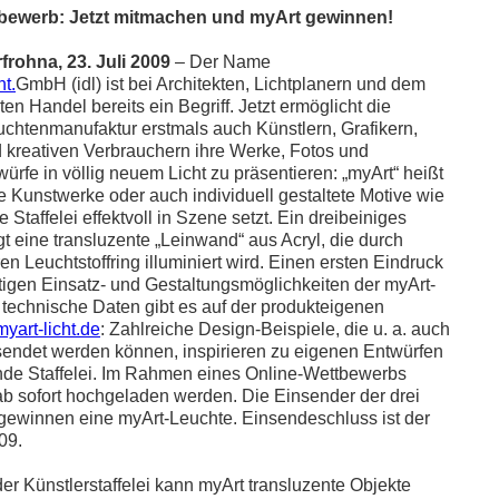
bewerb: Jetzt mitmachen und myArt gewinnen!
rohna, 23. Juli 2009
– Der Name
ht.
GmbH (idl) ist bei Architekten, Lichtplanern und dem
ten Handel bereits ein Begriff. Jetzt ermöglicht die
chtenmanufaktur erstmals auch Künstlern, Grafikern,
 kreativen Verbrauchern ihre Werke, Fotos und
ürfe in völlig neuem Licht zu präsentieren: „myArt“ heißt
ie Kunstwerke oder auch individuell gestaltete Motive wie
 Staffelei effektvoll in Szene setzt. Ein dreibeiniges
ägt eine transluzente „Leinwand“ aus Acryl, die durch
n Leuchtstoffring illuminiert wird. Einen ersten Eindruck
ältigen Einsatz- und Gestaltungsmöglichkeiten der myArt-
e technische Daten gibt es auf der produkteigenen
yart-licht.de
: Zahlreiche Design-Beispiele, die u. a. auch
sendet werden können, inspirieren zu eigenen Entwürfen
ende Staffelei. Im Rahmen eines Online-Wettbewerbs
b sofort hochgeladen werden. Die Einsender der drei
gewinnen eine myArt-Leuchte. Einsendeschluss ist der
09.
 der Künstlerstaffelei kann myArt transluzente Objekte