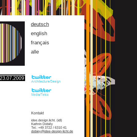
deutsch
english
français
alle
23.07.2009
Kontakt
idee.design.licht. (idl)
Kathrin Dobiéy
Tel.: +49 3722 / 6310 41
dobiey@idee-design-licht.de