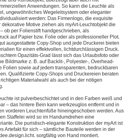
ommerziellen Anwendungen. So kann die Leuchte als
fel, ungewöhnliches Wegeleitsystem oder eleganter
dividualisiert werden: Das Firmenlogo, die exquisite
 dekorative Motive ziehen als myArt-Leuchtobjekt die
 – ob per Folienstift handgeschrieben, als
ck auf Papier bzw. Folie oder als professioneller Plot.
ut ausgestattete Copy-Shop und jede Druckerei bieten
ialien für einen effektvollen, lichtdurchlässigen Druck.
chtem Opazitäts-Grad lässt sich das Urlaubsfoto oder
e Bildmarke z. B. auf Backlit-, Polyester-, Overhead-
te Folien sowie auf jedem transparenten, bedruckbaren
en. Qualifizierte Copy-Shops und Druckereien beraten
richtigen Materialwahl als auch bei der nötigen
g.
Leuchte ist pulverbeschichtet und in den Farben weiß und
bar – das hintere Bein kann werkzeuglos entfernt und in
den vorderen Leuchtenfüße hineingeschoben werden. Aus
den Staffelei wird so im Handumdrehen eine
ante. Die puristisch-elegante Konstruktion der myArt ist
s Artefakt für sich – sämtliche Bauteile werden in der
dee.design.licht. sorgfältig von Hand montiert.