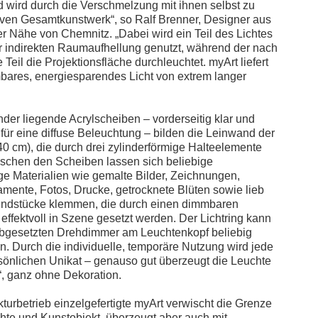
wird durch die Verschmelzung mit ihnen selbst zu
ven Gesamtkunstwerk“, so Ralf Brenner, Designer aus
r Nähe von Chemnitz. „Dabei wird ein Teil des Lichtes
r indirekten Raumaufhellung genutzt, während der nach
 Teil die Projektionsfläche durchleuchtet. myArt liefert
bares, energiesparendes Licht von extrem langer
der liegende Acrylscheiben – vorderseitig klar und
 für eine diffuse Beleuchtung – bilden die Leinwand der
 40 cm), die durch drei zylinderförmige Halteelemente
Zwischen den Scheiben lassen sich beliebige
ige Materialien wie gemalte Bilder, Zeichnungen,
gamente, Fotos, Drucke, getrocknete Blüten sowie lieb
dstücke klemmen, die durch einen dimmbaren
 effektvoll in Szene gesetzt werden. Der Lichtring kann
abgesetzten Drehdimmer am Leuchtenkopf beliebig
en. Durch die individuelle, temporäre Nutzung wird jede
önlichen Unikat – genauso gut überzeugt die Leuchte
“, ganz ohne Dekoration.
turbetrieb einzelgefertigte myArt verwischt die Grenze
te und Kunstobjekt, überzeugt aber auch mit