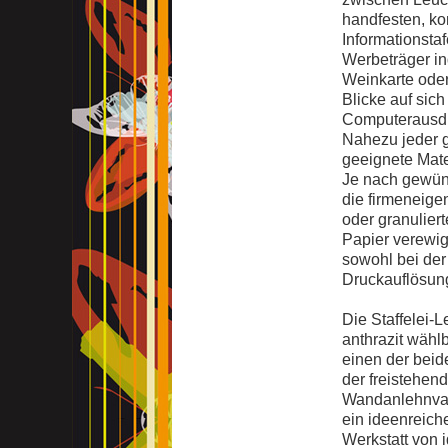
handfesten, k
Informationsta
Werbeträger in
Weinkarte oder
Blicke auf sich
Computerausdru
Nahezu jeder g
geeignete Mater
Je nach gewüns
die firmeneigen
oder granulier
Papier verewig
sowohl bei der 
Druckauflösun
Die Staffelei-
anthrazit wähl
einen der bei
der freistehen
Wandanlehnvari
ein ideenreiche
Werkstatt von i