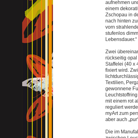
aufnehmen und 
einem dekorati
Zschopau in de
nach hinten zu
vorn strahlende
stufenlos dimm
Lebensdauer.“
Zwei übereinan
rückseitig opal
Staffelei (40 x
fixiert wird. 
lichtdurchläss
Textilien, Per
gewonnene Fun
Leuchtstoffring
mit einem rot 
reguliert werd
myArt zum pers
aber auch „pur
Die im Manufak
zwischen Leuch