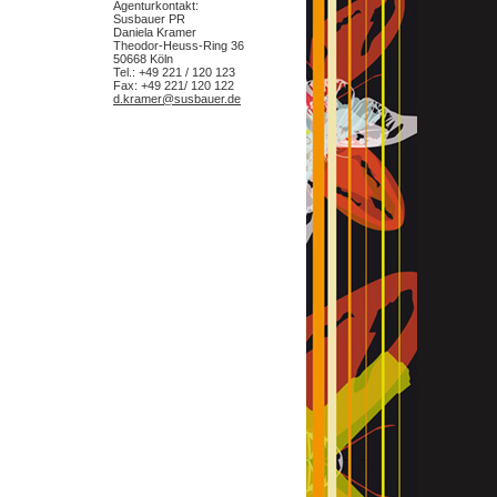
Agenturkontakt:
Susbauer PR
Daniela Kramer
Theodor-Heuss-Ring 36
50668 Köln
Tel.: +49 221 / 120 123
Fax: +49 221/ 120 122
d.kramer@susbauer.de