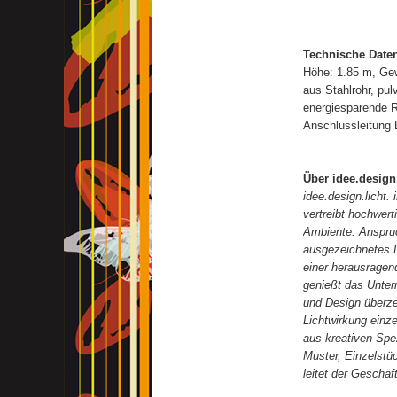
Technische Date
Höhe: 1.85 m, Gew
aus Stahlrohr, pu
energiesparende R
Anschlussleitung L
Über idee.design.
idee.design.licht.
vertreibt hochwer
Ambiente. Anspruc
ausgezeichnetes D
einer herausragend
genießt das Unter
und Design überz
Lichtwirkung einz
aus kreativen Spe
Muster, Einzelstü
leitet der Geschä