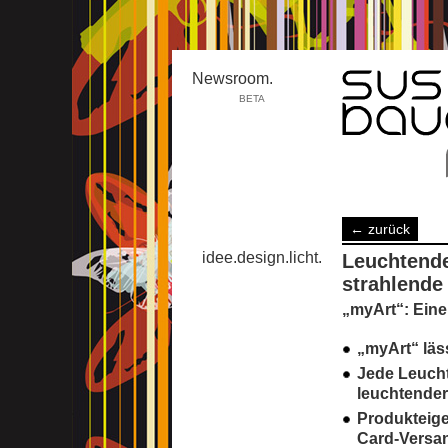
Newsroom.
BETA
Design/Architecture
← zurück
›
deutsch
idee.design.licht.
Leuchtende 
Kunden
›
strahlende
idee.design.licht.
„myArt“: Eine
„myArt“ läs
Jede Leucht
leuchtender
Produkteige
Card-Versan