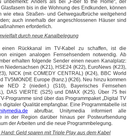
 unbemerkt: Anders als bei „Fiber to the Home“, der
 Glasfasern bis in die Wohnung des Endkunden, können
en wie etwa Straßen- und Gehwegaufbrüche weitgehend
den; auch innerhalb der angeschlossenen Häuser sind
ßnahmen erforderlich.
vielfalt durch neue Kanalbelegung
 einen Rückkanal im TV-Kabel zu schaffen, ist die
on einigen analogen Fernsehsendern notwendig. Ab
ber erhalten folgende Sender einen neuen Kanalplatz:
 Niedersachsen (K21), HSE24 (K22), EuroNews (K23),
23), NICK (mit COMEDY CENTRAL) (K24), BBC World
d TV5MONDE Europe (franz.) (K26). Neu hinzu kommen
e NED 2 (niederl.) (S10), Bayerisches Fernsehen
21), DAS VIERTE (S25) und DMAX (K25). Über 75 frei
V-Programme sind über das Programmpaket „Digital TV
 digitaler Qualität empfangbar. Eine Programmtabelle ist
itymedia.de
abrufbar, Unitymedia informiert alle
e in der Region darüber hinaus per Postwurfsendung
raum der Arbeiten und die neue Programmbelegung.
r Hand: Geld sparen mit Triple Play aus dem Kabel