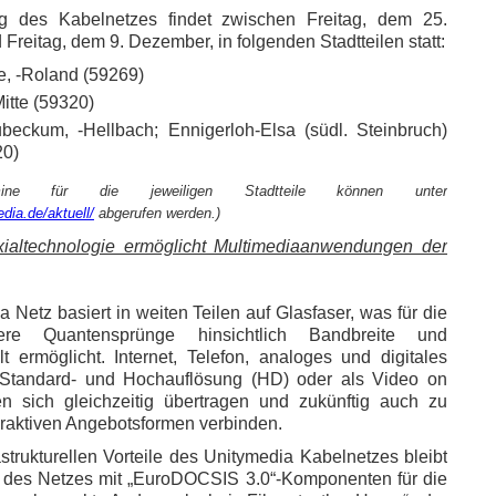
g des Kabelnetzes findet zwischen Freitag, dem 25.
Freitag, dem 9. Dezember, in folgenden Stadtteilen statt:
e, -Roland (59269)
itte (59320)
eckum, -Hellbach; Ennigerloh-Elsa (südl. Steinbruch)
20)
ine für die jeweiligen Stadtteile können unter
dia.de/aktuell/
abgerufen werden.)
xialtechnologie ermöglicht Multimediaanwendungen der
 Netz basiert in weiten Teilen auf Glasfaser, was für die
ere Quantensprünge hinsichtlich Bandbreite und
lt ermöglicht. Internet, Telefon, analoges und digitales
Standard- und Hochauflösung (HD) oder als Video on
 sich gleichzeitig übertragen und zukünftig auch zu
eraktiven Angebotsformen verbinden.
astrukturellen Vorteile des Unitymedia Kabelnetzes bleibt
g des Netzes mit „EuroDOCSIS 3.0“-Komponenten für die