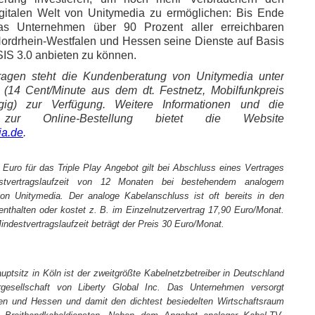
gitalen Welt von Unitymedia zu ermöglichen: Bis Ende
as Unternehmen über 90 Prozent aller erreichbaren
Nordrhein-Westfalen und Hessen seine Dienste auf Basis
S 3.0 anbieten zu können.
ragen steht die Kundenberatung von Unitymedia unter
(14 Cent/Minute aus dem dt. Festnetz, Mobilfunkpreis
ngig) zur Verfügung. Weitere Informationen und die
t zur Online-Bestellung bietet die Website
ia.de
.
 Euro für das Triple Play Angebot gilt bei Abschluss eines Vertrages
stvertragslaufzeit von 12 Monaten bei bestehendem analogem
on Unitymedia. Der analoge Kabelanschluss ist oft bereits in den
nthalten oder kostet z. B. im Einzelnutzervertrag 17,90 Euro/Monat.
indestvertragslaufzeit beträgt der Preis 30 Euro/Monat.
uptsitz in Köln ist der zweitgrößte Kabelnetzbetreiber in Deutschland
gesellschaft von Liberty Global Inc. Das Unternehmen versorgt
len und Hessen und damit den dichtest besiedelten Wirtschaftsraum