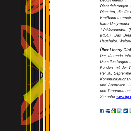
Deutschlands mit
Dienstleistungen 
Diensten, die für
Breitband-Intern
hatte Unitymedia 
TV-Abonnenten (R
(RGU). Das Breit
Haushalte. Weiter
Über Liberty Glo
Der führende inte
Dienstleistungen 
Kunden mit der W
Per 30. September
Kommunikationsnet
und Australien. 
und Programmunte
Sie unter
www.lgi