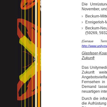
Die Umrüstun
November, und 
Beckum-Mitt
Ennigerloh-M
Beckum-Neub
(59269, 593
(Genaue Term
http://www.unityme
Glasfaser-Koa
Zukunft
Das Unitymedia
Zukunft weit
Angebotsvielfa
Fernsehen in 
Demand lassen
neuartigen int
Durch die infr
die Aufrüstun