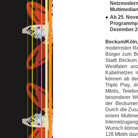
Netzmodern
Multimedian
Ab 25. Nov
Programmplä
Dezember 2
Beckum/Köln,
modernsten Re
Bürger zum Br
Stadt Beckum 
Westfalen un
Kabelnetzes 
können ab de
Triple Play, 
Mbit/s, Telef
besonderer We
der Beckumer
Durch die Zus
einem Multime
Internetzugan
Wunsch können
128 Mbit/s da