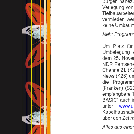
Bürger nahezu
Verlegung von
Tiefbauarbeit
vermieden wer
keine Umbauma
Mehr Programm
Um Platz für
Umbelegung v
dem 25. Novem
NDR Fernsehen
Channel21 (K
News (K26) un
die Programm
(Franken) (S
empfangbare T
BASIC“ auch in
unter
www.un
Kabelhaushalt
über den Zeit
Alles aus eine