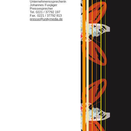
Unternehmenssprecherin
Johannes Fuxjäger
Pressesprecher
Tel. 0221 / 37792 197
Fax. 0221 / 37792 813
presse@unitymedia.de