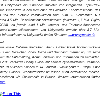
 Breitbandkabeldiensten. Neben dem Angebot analoger Kabel-TV-
ist Unitymedia ein führender Anbieter von integrierten Triple-Play-
 das Wachstum in den Bereichen des digitalen Kabelfernsehens, des
ets und der Telefonie verantwortlich sind. Zum 30. September 2011
rund 4,5 Mio. Basiskabelanschlusskunden (inklusive 1,7 Mio. Digital
GU)) und jeweils rund 1 Mio. Internet- und Telefonie-Abonnenten
band-Kommunikationsnetz von Unitymedia erreicht über 8,7 Mio.
e Informationen zu Unitymedia finden Sie unter
www.unitymedia.de
.
bal
rnationale Kabelnetzbetreiber Liberty Global bietet hochentwickelte
aus den Bereichen Video, Voice und Breitband Internet an, um seine
elt der Unterhaltung, Kommunikation und Information zu verbinden.
 2011 versorgte Liberty Global mit seinem hypermodernen Breitband-
z 18 Millionen Kunden in 14 Ländern - vorwiegend in Europa, Chile
Liberty Globals Geschäftsfelder umfassen auch bedeutende Medien-
rnehmen wie Chellomedia in Europa. Weitere Informationen finden
.com
.