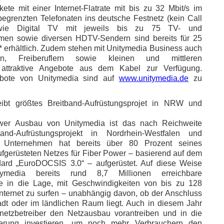
kete mit einer Internet-Flatrate mit bis zu 32 Mbit/s im
egrenzten Telefonaten ins deutsche Festnetz (kein Call
wie Digital TV mit jeweils bis zu 75 TV- und
en sowie diversen HDTV-Sendern sind bereits für 25
 erhältlich. Zudem stehen mit Unitymedia Business auch
gen, Freiberuflern sowie kleinen und mittleren
attraktive Angebote aus dem Kabel zur Verfügung.
ebote von Unitymedia sind auf
www.unitymedia.de
zu
eibt größtes Breitband-Aufrüstungsprojet in NRW und
wer Ausbau von Unitymedia ist das nach Reichweite
band-Aufrüstungsprojekt in Nordrhein-Westfalen und
Unternehmen hat bereits über 80 Prozent seines
aufgerüsteten Netzes für Fiber Power – basierend auf dem
dard „EuroDOCSIS 3.0“ – aufgerüstet. Auf diese Weise
tymedia bereits rund 8,7 Millionen erreichbare
e in die Lage, mit Geschwindigkeiten von bis zu 128
Internet zu surfen – unabhängig davon, ob der Anschluss
adt oder im ländlichen Raum liegt. Auch in diesem Jahr
lnetzbetreiber den Netzausbau vorantreiben und in die
ierung investieren, um noch mehr Verbrauchern den