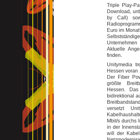
Triple Play-Pa
Download, unb
by Call) so
Radioprogramm
Euro im Monat*
Selbstständi
Unternehmen 
Aktuelle Ang
finden.
Unitymedia tr
Hessen voran
Der Fiber Po
größte Breit
Hessen. Das 
bidirektional 
Breitbandstan
versetzt Uni
Kabelhaushalt
Mbit/s durchs 
in der Innenst
will der Kabe
Netzmodernis