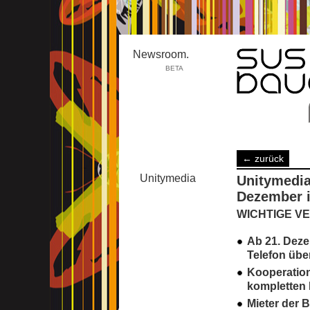
Newsroom.
BETA
Media/Telco
← zurück
›
alle
Unitymedia
Unitymedia 
Sprachen
Kunden
Dezember 
›
Unitymedia
WICHTIGE V
Ab 21. Deze
Telefon übe
Kooperation
kompletten
Mieter der 