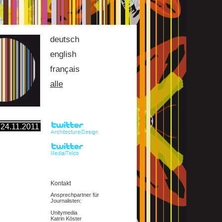
deutsch
english
français
alle
24.11.2011
Kontakt
Ansprechpartner für
Journalisten:
Unitymedia
Katrin Köster