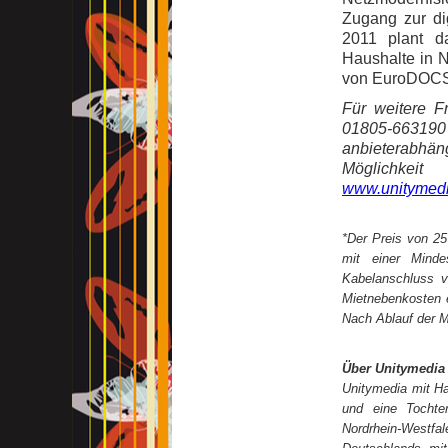
Zugang zur di
2011 plant d
Haushalte in 
von EuroDOCSI
Für weitere F
01805-663190 
anbieterabhä
Möglichkei
www.unitymed
*Der Preis von 25
mit einer Minde
Kabelanschluss v
Mietnebenkosten e
Nach Ablauf der M
Über Unitymedia
Unitymedia mit Ha
und eine Tochter
Nordrhein-Westfa