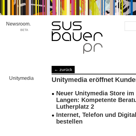
Newsroom.
BETA
Media/Telco
← zurück
›
deutsch
Unitymedia
Unitymedia eröffnet Kunden
Kunden
›
Unitymedia
Neuer Unitymedia Store im
Langen: Kompetente Berat
Lutherplatz 2
Internet, Telefon und Digita
bestellen