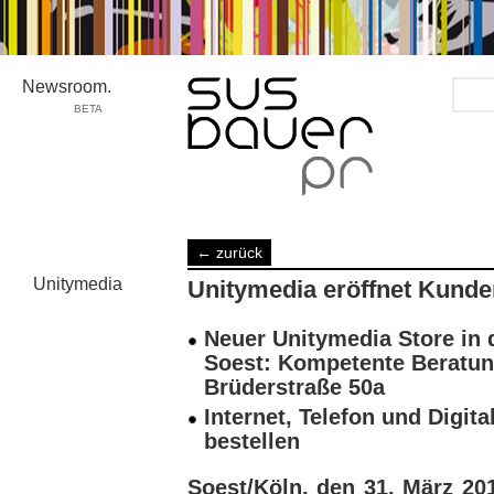
Newsroom.
BETA
Media/Telco
← zurück
›
deutsch
Unitymedia
Unitymedia eröffnet Kunden
Kunden
›
Unitymedia
Neuer Unitymedia Store in
Soest: Kompetente Beratun
Brüderstraße 50a
Internet, Telefon und Digita
bestellen
Soest/Köln, den 31. März 2